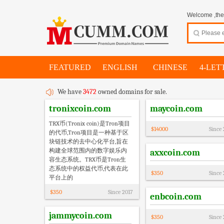
Welcome ,thes
FEATURED
ENGLISH
CHINESE
4-LET
We have
3472
owned domains for sale.
tronixcoin.com
maycoin.com
TRX币(Tronix coin)是Tron项目
$
14000
Since
的代币,Tron项目是一种基于区
块链技术的去中心化平台,旨在
构建全球范围内的数字娱乐内
axxcoin.com
容生态系统。TRX币是Tron生
态系统中的权益代币,代表在此
$
350
Since
平台上的
$
350
Since
2017
enbcoin.com
jammycoin.com
$
350
Since