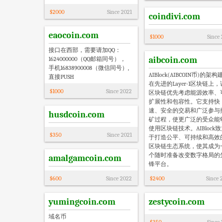
$
2000
Since
2021
coindivi.com
eaocoin.com
$
1000
Since
接口在西部，需要请加QQ：
aibcoin.com
1624000000（QQ邮箱同号），
手机16838900008（微信同号）,
AIBlock(AIBCOIN币)的架
直接PUSH
在先进的Layer-1区块链上，
$
1000
Since
2022
区块链优先考虑能源效率、
扩展性和包容性。它支持快
速、安全的交易和广泛参与
husdcoin.com
矿过程，使更广泛的受众能
使用区块链技术。AIBlock
$
350
Since
2021
于打造公平、可持续和高效
区块链生态系统，使其成为
个随时准备改变数字格局的
amalgamcoin.com
锋平台。
$
600
Since
2022
$
2400
Since
yumingcoin.com
zestycoin.com
域名币