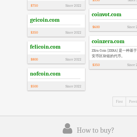
$
350
Since
$
750
Since
2022
coinvot.com
geicoin.com
$
600
Since
$
350
Since
2022
coinzera.com
felicoin.com
ZEra Coin [ZERA] 是一种基
安币区块链的代币。
$
800
Since
2022
$
350
Since
nofcoin.com
$
500
Since
2022
First
Prev
How to buy?