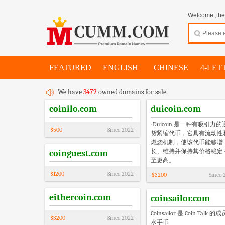
Welcome ,thes
FEATURED
ENGLISH
CHINESE
4-LET
We have
3472
owned domains for sale.
coinilo.com
duicoin.com
· Duicoin 是一种有吸引力的
$
500
Since
2022
货紧缩代币，它具有流动性
燃烧机制，使该代币能够增
长、维持并保持其价格稳定 
coinguest.com
至更高。
$
1200
Since
2022
$
3200
Since
eithercoin.com
coinsailor.com
Coinsailor 是 Coin Talk 的
$
3200
Since
2022
水手币