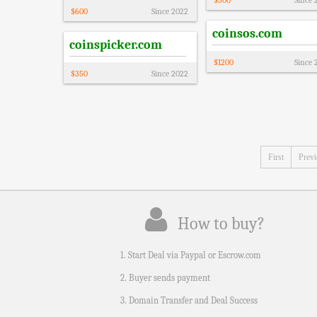
$
500
Since
$
600
Since
2022
coinsos.com
coinspicker.com
$
1200
Since
$
350
Since
2022
First
Prev
How to buy?
1. Start Deal via Paypal or Escrow.com
2. Buyer sends payment
3. Domain Transfer and Deal Success